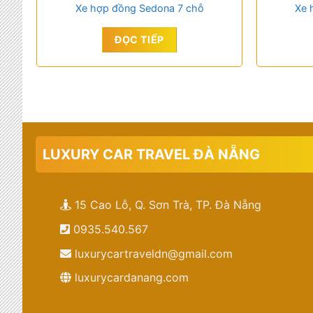
Xe hợp đồng Sedona 7 chỗ
Xe 
ĐỌC TIẾP
LUXURY CAR TRAVEL ĐÀ NẴNG
15 Cao Lỗ, Q. Sơn Trà, TP. Đà Nẵng
0935.540.567
luxurycartraveldn@gmail.com
luxurycardanang.com