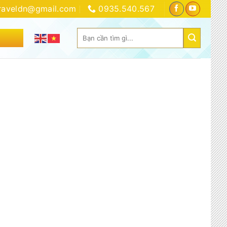
traveldn@gmail.com
0935.540.567
Tìm
IÊN HỆ
kiếm: