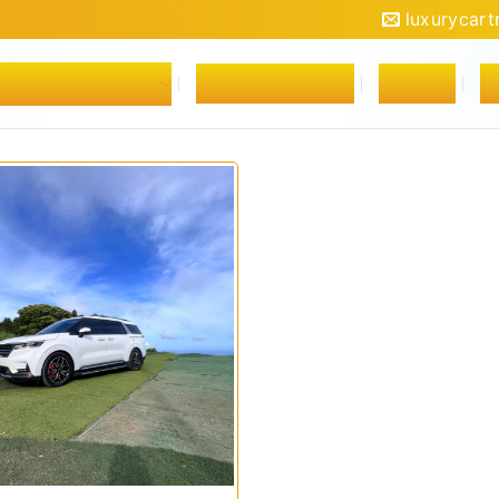
luxurycar
VỤ THUÊ XE Ô TÔ
YÊU CẦU ĐẶT XE
TIN TỨC
L