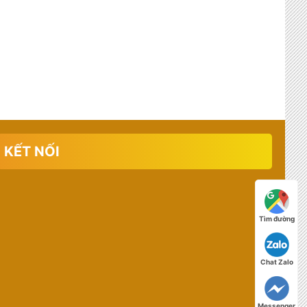
KẾT NỐI
Tìm đường
Chat Zalo
Messenger