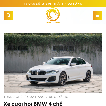
Bỏ
15 CAO LỖ, Q. SƠN TRÀ, TP. ĐÀ NẴNG
qua
nội
dung
TRANG CHỦ
/
CỬA HÀNG
/
XE CƯỚI HỎI
Xe cưới hỏi BMW 4 chỗ