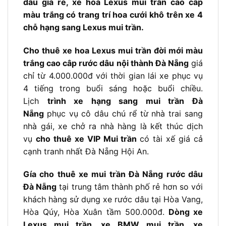
dâu giá rẻ, xe hoa Lexus mui trần cao cấp
màu trắng có trang trí hoa cưới khô trên xe 4
chỗ hạng sang Lexus mui trần.
Cho thuê xe hoa Lexus mui trần đời mới màu
trắng cao câp rước dâu nội thành Đà Nẵng
giá
chỉ từ 4.000.000đ với thời gian lái xe phục vụ
4 tiếng trong buổi sáng hoặc buổi chiều.
Lịch
trình xe hạng sang mui trần Đà
Nẵng
phục vụ cô dâu chú rể từ nhà trai sang
nhà gái, xe chở ra nhà hàng là kết thúc dịch
vụ
cho thuê xe VIP Mui trần
có tài xế giá cả
cạnh tranh nhất Đà Nẵng Hội An.
Gía cho thuê xe mui trần Đà Nẵng rước dâu
Đà Nẵng
tại trung tâm thành phố rẻ hơn so với
khách hàng sử dụng xe rước dâu tại Hòa Vang,
Hòa Qúy, Hòa Xuân tầm 500.000đ.
Dòng xe
Lexus mui trần, xe BMW mui trần, xe