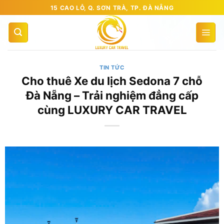
Bỏ
15 CAO LỖ, Q. SƠN TRÀ, TP. ĐÀ NẴNG
qua
nội
dung
TIN TỨC
Cho thuê Xe du lịch Sedona 7 chỗ
Đà Nẵng – Trải nghiệm đẳng cấp
cùng LUXURY CAR TRAVEL