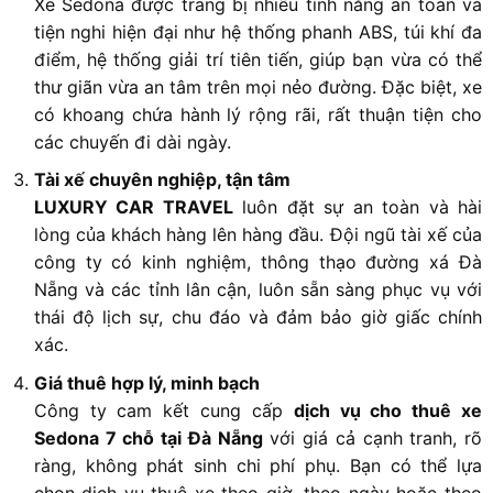
Xe Sedona được trang bị nhiều tính năng an toàn và
tiện nghi hiện đại như hệ thống phanh ABS, túi khí đa
điểm, hệ thống giải trí tiên tiến, giúp bạn vừa có thể
thư giãn vừa an tâm trên mọi nẻo đường. Đặc biệt, xe
có khoang chứa hành lý rộng rãi, rất thuận tiện cho
các chuyến đi dài ngày.
Tài xế chuyên nghiệp, tận tâm
LUXURY CAR TRAVEL
luôn đặt sự an toàn và hài
lòng của khách hàng lên hàng đầu. Đội ngũ tài xế của
công ty có kinh nghiệm, thông thạo đường xá Đà
Nẵng và các tỉnh lân cận, luôn sẵn sàng phục vụ với
thái độ lịch sự, chu đáo và đảm bảo giờ giấc chính
xác.
Giá thuê hợp lý, minh bạch
Công ty cam kết cung cấp
dịch vụ cho thuê xe
Sedona 7 chỗ tại Đà Nẵng
với giá cả cạnh tranh, rõ
ràng, không phát sinh chi phí phụ. Bạn có thể lựa
chọn dịch vụ thuê xe theo giờ, theo ngày hoặc theo