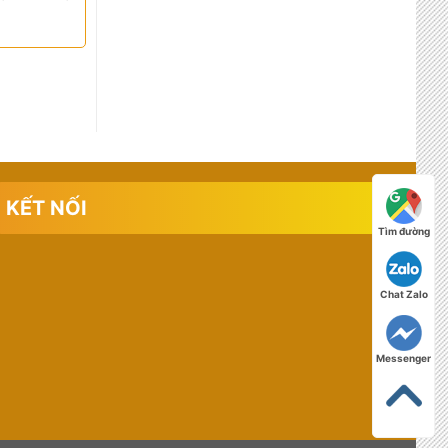
KẾT NỐI
Tìm đường
Chat Zalo
Messenger