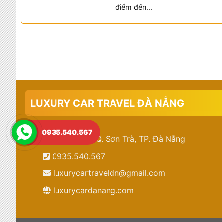
điểm đến...
LUXURY CAR TRAVEL ĐÀ NẴNG
0935.540.567
15 Cao Lỗ, Q. Sơn Trà, TP. Đà Nẵng
0935.540.567
luxurycartraveldn@gmail.com
luxurycardanang.com