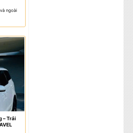
và ngoài
 – Trải
RAVEL