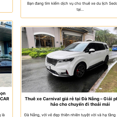
Bạn đang tìm kiếm dịch vụ cho thuê xe du lịch Sed
tại...
họn
 CAR
Thuê xe Carnival giá rẻ tại Đà Nẵng – Giải 
hảo cho chuyến đi thoải mái
 là
Đà Nẵng, với vẻ đẹp thiên nhiên tuyệt vời và hạ tầng