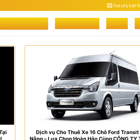
luxurycar
VỤ THUÊ XE Ô TÔ
YÊU CẦU ĐẶT XE
TIN TỨC
L
Tại
Dịch vụ Cho Thuê Xe 16 Chỗ Ford Transit
EL
Nẵng – Lựa Chọn Hoàn Hảo Cùng CÔNG TY