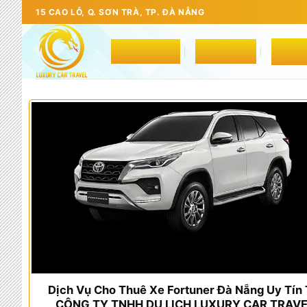
Bỏ
15 CAO LỖ, Q. SƠN TRÀ, TP. ĐÀ NẴNG
qua
nội
TRANG CHỦ
GIỚI THIỆU
DỊCH 
dung
Dịch Vụ Cho Thuê Xe Fortuner Đà Nẵng Uy Tín 
CÔNG TY TNHH DU LỊCH LUXURY CAR TRAV