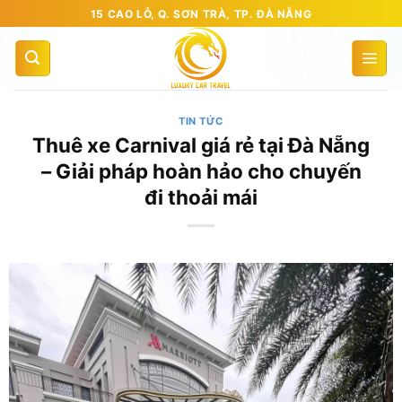
Bỏ
15 CAO LỖ, Q. SƠN TRÀ, TP. ĐÀ NẴNG
qua
nội
dung
TIN TỨC
Thuê xe Carnival giá rẻ tại Đà Nẵng
– Giải pháp hoàn hảo cho chuyến
đi thoải mái