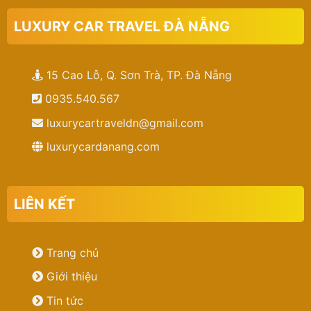
LUXURY CAR TRAVEL ĐÀ NẴNG
15 Cao Lỗ, Q. Sơn Trà, TP. Đà Nẵng
0935.540.567
luxurycartraveldn@gmail.com
luxurycardanang.com
LIÊN KẾT
Trang chủ
Giới thiệu
Tin tức