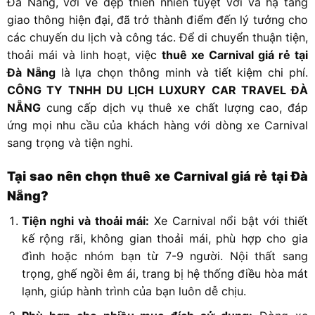
Đà Nẵng, với vẻ đẹp thiên nhiên tuyệt vời và hạ tầng
giao thông hiện đại, đã trở thành điểm đến lý tưởng cho
các chuyến du lịch và công tác. Để di chuyển thuận tiện,
thoải mái và linh hoạt, việc
thuê xe Carnival giá rẻ tại
Đà Nẵng
là lựa chọn thông minh và tiết kiệm chi phí.
CÔNG TY TNHH DU LỊCH LUXURY CAR TRAVEL ĐÀ
NẴNG
cung cấp dịch vụ thuê xe chất lượng cao, đáp
ứng mọi nhu cầu của khách hàng với dòng xe Carnival
sang trọng và tiện nghi.
Tại sao nên chọn thuê xe Carnival giá rẻ tại Đà
Nẵng?
Tiện nghi và thoải mái:
Xe Carnival nổi bật với thiết
kế rộng rãi, không gian thoải mái, phù hợp cho gia
đình hoặc nhóm bạn từ 7-9 người. Nội thất sang
trọng, ghế ngồi êm ái, trang bị hệ thống điều hòa mát
lạnh, giúp hành trình của bạn luôn dễ chịu.