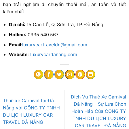
bạn trải nghiệm di chuyển thoải mái, an toàn và tiết
kiệm nhất.
Địa chỉ
: 15 Cao Lỗ, Q. Sơn Trà, TP. Đà Nẵng
Hotline
: 0935.540.567
Email
:
luxurycartraveldn@gmail.com
Website
:
luxurycardanang.com
Dịch Vụ Thuê Xe Carnival
Thuê xe Carnival tại Đà
Đà Nẵng – Sự Lựa Chọn
Nẵng với CÔNG TY TNHH
Hoàn Hảo Của CÔNG TY
DU LỊCH LUXURY CAR
TNHH DU LỊCH LUXURY
TRAVEL ĐÀ NẴNG
CAR TRAVEL ĐÀ NẴNG