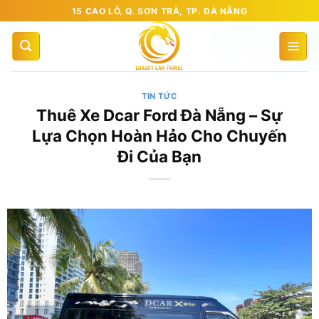
Bỏ
15 CAO LỖ, Q. SƠN TRÀ, TP. ĐÀ NẴNG
qua
nội
dung
TIN TỨC
Thuê Xe Dcar Ford Đà Nẵng – Sự
Lựa Chọn Hoàn Hảo Cho Chuyến
Đi Của Bạn