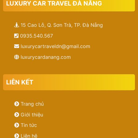
LUXURY CAR TRAVEL ĐÀ NẴNG
15 Cao Lỗ, Q. Sơn Trà, TP. Đà Nẵng
0935.540.567
luxurycartraveldn@gmail.com
luxurycardanang.com
LIÊN KẾT
Trang chủ
Giới thiệu
Tin tức
Liên hệ