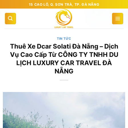
Bỏ
15 CAO LỖ, Q. SƠN TRÀ, TP. ĐÀ NẴNG
qua
nội
dung
TIN TỨC
Thuê Xe Dcar Solati Đà Nẵng – Dịch
Vụ Cao Cấp Từ CÔNG TY TNHH DU
LỊCH LUXURY CAR TRAVEL ĐÀ
NẴNG